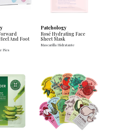
y
Patchology
 Forward
Rosé Hydrating Face
Heel And Foot
Sheet Mask
Mascarilla Hidratante
e Pies