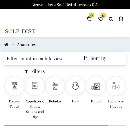
Bienvenidos a Solé Distribuciónes S.A.
0
0
Abarrotes
Sort By
Filter count in mobile view
Filters
Frozen
Appetizers,
Bebidas
Meat
Pantry
Lacteos &
Foods
Chips,
Huevos
Sauces and
Dips