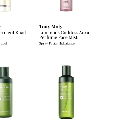
y
Tony Moly
erment Snail
Luminous Goddess Aura
Perfume Face Mist
racol
Spray Facial Hidratante