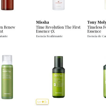
Missha
Tony Mol
en Renew
Time Revolution The First
Timeless F
nt
Essence 5X
Essence
atante
Esencia Reafirmante
Esencia de Ca
5.0
|
1