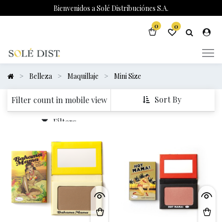
Bienvenidos a Solé Distribuciónes S.A.
0
0
Belleza
Maquillaje
Mini Size
Sort By
Filter count in mobile view
Filters