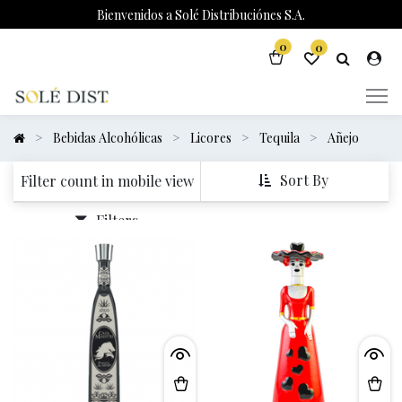
Bienvenidos a Solé Distribuciónes S.A.
0
0
Bebidas Alcohólicas
Licores
Tequila
Añejo
Sort By
Filter count in mobile view
Filters