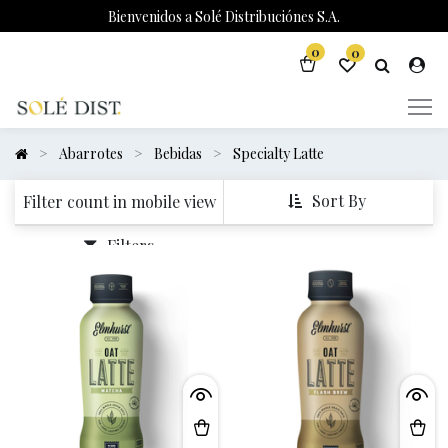
Bienvenidos a Solé Distribuciónes S.A.
0
0
Abarrotes
Bebidas
Specialty Latte
Sort By
Filter count in mobile view
Filters