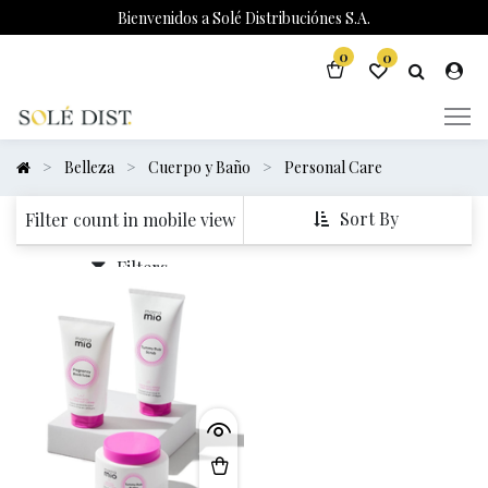
Bienvenidos a Solé Distribuciónes S.A.
0
0
Belleza
Cuerpo y Baño
Personal Care
Sort By
Filter count in mobile view
Filters