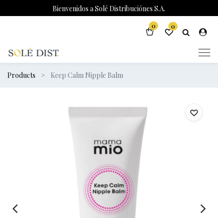
Bienvenidos a Solé Distribuciónes S.A.
0
0
Products
Keep Calm Nipple Balm