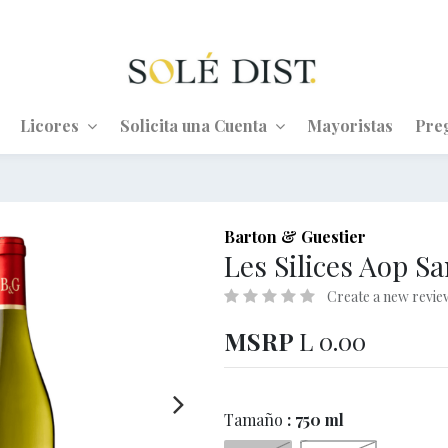
Licores
Solicita una Cuenta
Mayoristas
Pre
Barton & Guestier
Les Silices Aop S
Create a new revie
MSRP
L
0.00
Tamaño
: 750 ml