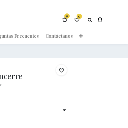
0
0
guntas Frecuentes
Contáctanos
ancerre
w