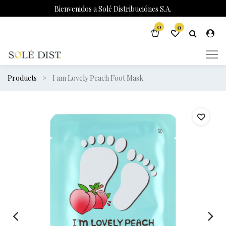
Bienvenidos a Solé Distribuciónes S.A.
0
0
Products
I am Lovely Peach Foot Mask