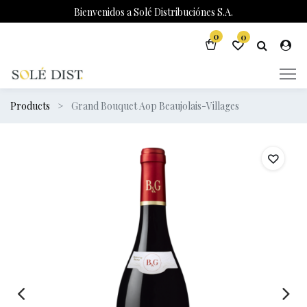
Bienvenidos a Solé Distribuciónes S.A.
0
0
Products
Grand Bouquet Aop Beaujolais-Villages