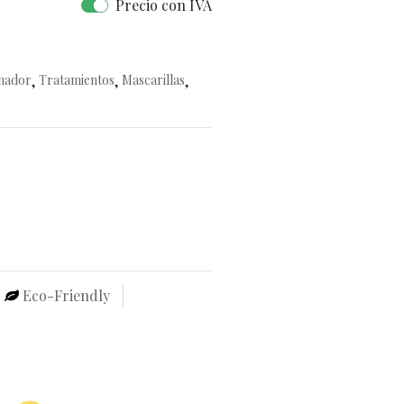
Precio con IVA
nador
,
Tratamientos
,
Mascarillas
,
Eco-Friendly