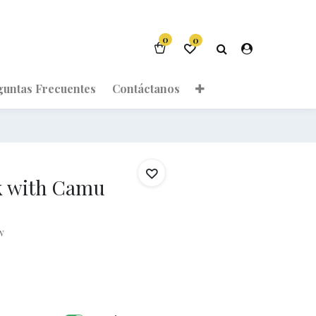
0
0
guntas Frecuentes
Contáctanos
k with Camu
w