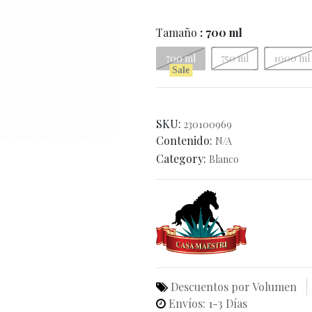
Tamaño
: 700 ml
700 ml
750 ml
1000 ml
Sale
SKU:
230100969
Contenido:
N/A
Category:
Blanco
Descuentos por Volumen
Envíos: 1-3 Días