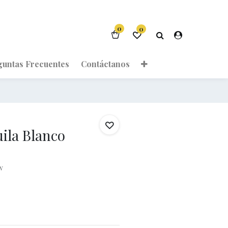
0
0
guntas Frecuentes
Contáctanos
ila Blanco
w