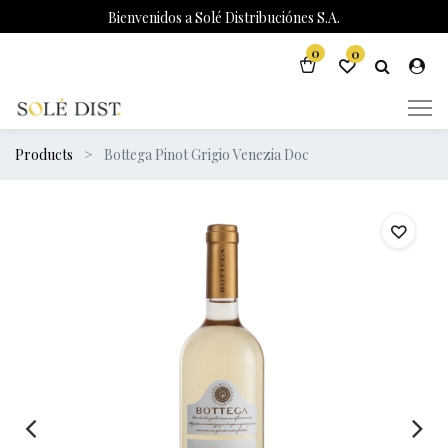
Bienvenidos a Solé Distribuciónes S.A.
0
0
Products
Bottega Pinot Grigio Venezia Doc