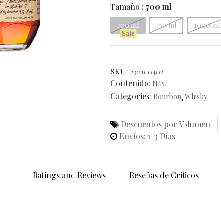
Tamaño
: 700 ml
700 ml
750 ml
1000 ml
Sale
SKU:
230100402
Contenido:
N/A
Categories:
Bourbon
,
Whisky
Descuentos por Volumen
Envíos: 1-3 Días
Ratings and Reviews
Reseñas de Criticos