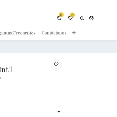
0
0
guntas Frecuentes
Contáctanos
nt'l
w