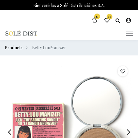
Bienvenidos a Solé Distribuciónes S.A.
0
0
Products
Betty LouManizer