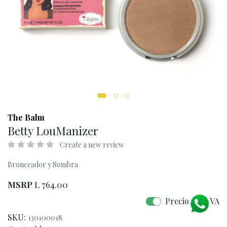
The Balm
Betty LouManizer
Create a new review
Bronceador y Sombra
MSRP
L
764.00
Precio con IVA
SKU:
130100018