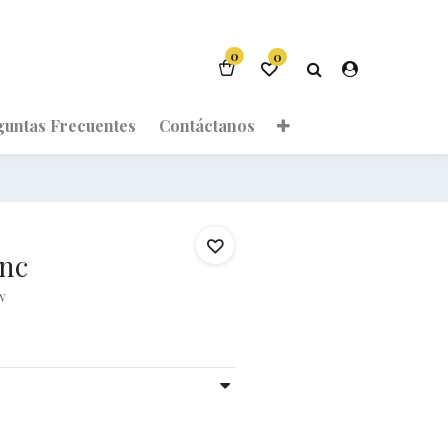
0
0
guntas Frecuentes
Contáctanos
nc
w