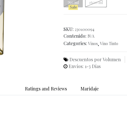
750 ml
1500 ml
Sale
SKU:
230100094
Contenido:
N/A
Categories:
Vinos
,
Vino Tinto
Descuentos por Volumen
Envíos: 1-3 Días
Ratings and Reviews
Maridaje