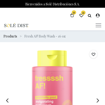
Bienvenidos a Solé Distribuciónes S.A.
0
0
Products
Fresh AF! Body Wash - 16 oz