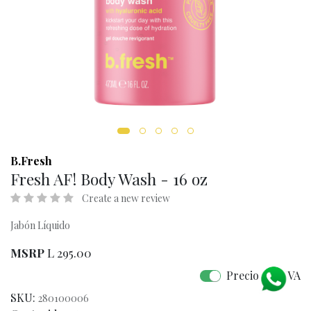
B.Fresh
Fresh AF! Body Wash - 16 oz
Create a new review
Jabón Líquido
MSRP
L
295.00
Precio con IVA
SKU:
280100006