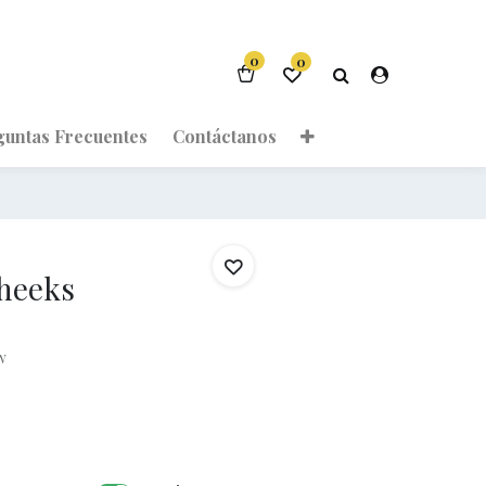
0
0
guntas Frecuentes
Contáctanos
heeks
w