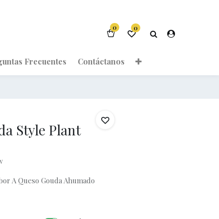
0
0
guntas Frecuentes
Contáctanos
a Style Plant
w
abor A Queso Gouda Ahumado