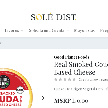
Licores
Solicita una Cuenta
Mayoristas
Pre
se
Good Planet Foods
Real Smoked Goud
Based Cheese
Create a new revie
Queso De Origen Vegetal Con S
MSRP
L
0.00