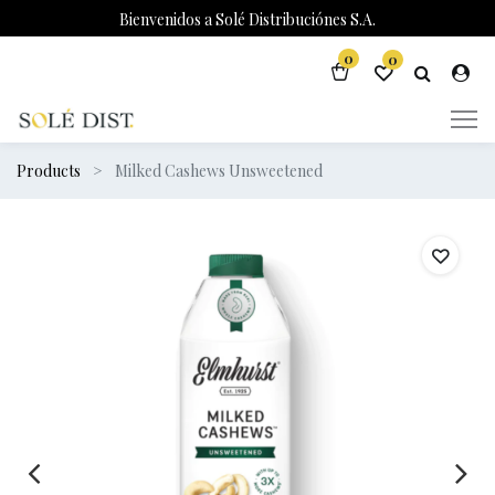
Bienvenidos a Solé Distribuciónes S.A.
0
0
Products
Milked Cashews Unsweetened