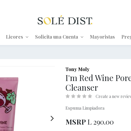
Licores
Solicita una Cuenta
Mayoristas
Pre
Tony Moly
I'm Red Wine Por
Cleanser
Create a new revie
Espuma Limpiadora
MSRP
L
290.00