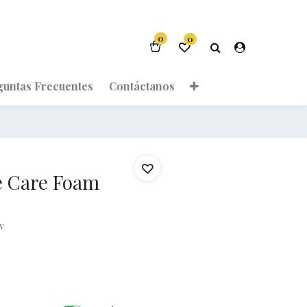
0
0
guntas Frecuentes
Contáctanos
e Care Foam
w